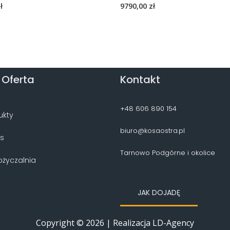
ł
9790,00
zł
 Oferta
Kontakt
+48 606 890 154
ukty
biuro@kosaostra.pl
is
Tarnowo Podgórne i okolice
życzalnia
JAK DOJADĘ
Copyright © 2026 | Realizacja LD-Agency