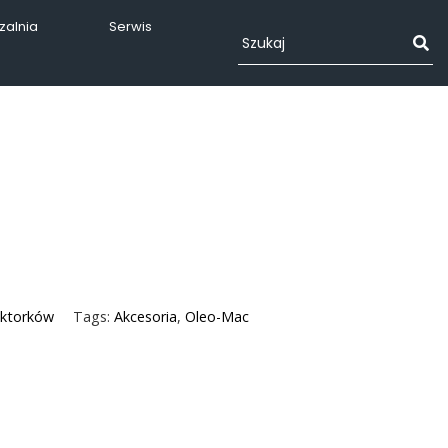
alnia
Serwis
aktorków
Tags:
Akcesoria
,
Oleo-Mac