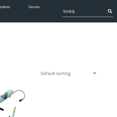
alnia
Serwis