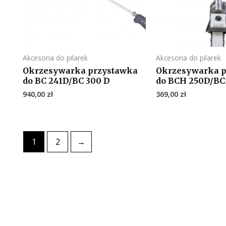
Akcesoria do pilarek
Akcesoria do pilarek
Okrzesywarka przystawka
Okrzesywarka 
do BC 241D/BC 300 D
do BCH 250D/BC
940,00
zł
369,00
zł
1
2
→