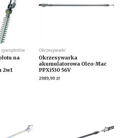
o żywopłotów
Okrzesywarki
łotu na
Okrzesywarka
akumulatorowa Oleo-Mac
a 2w1
PPXi530 56V
2989,99
zł