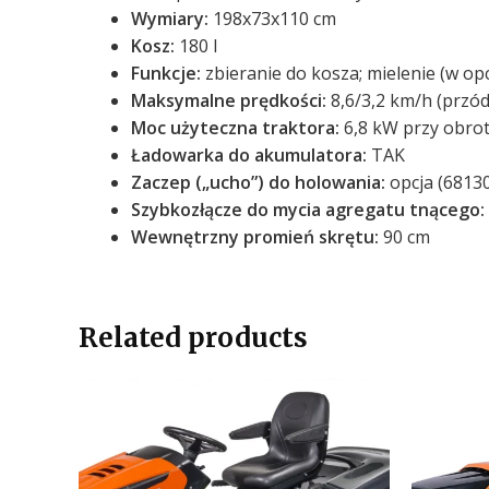
Wymiary:
198x73x110 cm
Kosz:
180 l
Funkcje:
zbieranie do kosza; mielenie (w op
Maksymalne prędkości:
8,6/3,2 km/h (przód
Moc użyteczna traktora:
6,8 kW przy obrot
Ładowarka do akumulatora:
TAK
Zaczep („ucho”) do holowania:
opcja (6813
Szybkozłącze do mycia agregatu tnącego:
Wewnętrzny promień skrętu:
90 cm
Related products