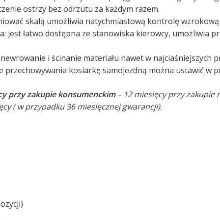
czenie ostrzy bez odrzutu za każdym razem.
pniować skalą umożliwia natychmiastową kontrolę wzrokową
: jest łatwo dostępna ze stanowiska kierowcy, umożliwia p
newrowanie i ścinanie materiału nawet w najciaśniejszych p
ie przechowywania kosiarkę samojezdną można ustawić w po
ęcy przy zakupie konsumenckim
– 12 miesięcy przy zakupie
cy ( w przypadku 36 miesięcznej gwarancji).
ozycji)
6