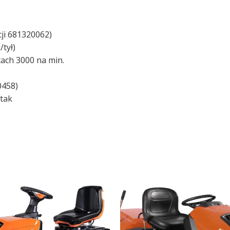
cji 681320062)
/tył)
ach 3000 na min.
0458)
tak