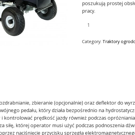
poszukują prostej obsłu
pracy.
Category:
Traktory ogrod
zdrabnianie, zbieranie (opcjonalnie) oraz deflektor do wyrz
ójnego pedału, który działa bezpośrednio na hydrostatycz
 i kontrolować prędkość jazdy również podczas opróżniania
iłę, której operator musi użyć podczas podnoszenia dźwign
przez naciśnięcie przycisku sprzęgła elektromagnetycznego.