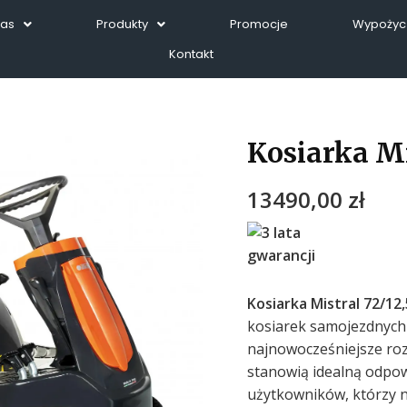
Nas
Produkty
Promocje
Wypożycz
Kontakt
Kosiarka Mi
13490,00
zł
Kosiarka Mistral 72/12
kosiarek samojezdnych
najnowocześniejsze roz
stanowią idealną odpow
użytkowników, którzy 