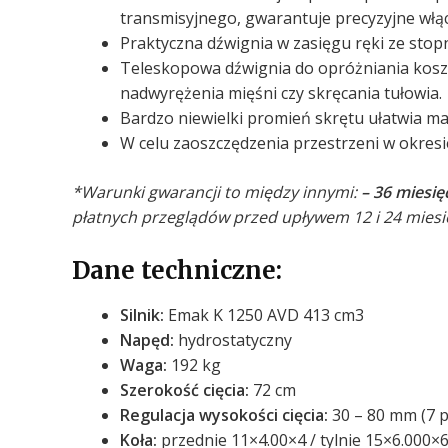
transmisyjnego, gwarantuje precyzyjne włą
Praktyczna dźwignia w zasięgu ręki ze sto
Teleskopowa dźwignia do opróżniania kosza
nadwyrężenia mięśni czy skręcania tułowia.
Bardzo niewielki promień skrętu ułatwia ma
W celu zaoszczędzenia przestrzeni w okres
*Warunki gwarancji to między innymi:
– 36 miesi
płatnych przeglądów przed upływem 12 i 24 miesię
Dane techniczne:
Silnik:
Emak K 1250 AVD 413 cm3
Napęd:
hydrostatyczny
Waga:
192 kg
Szerokość cięcia:
72 cm
Regulacja wysokości cięcia:
30 – 80 mm (7 p
Koła:
przednie 11×4.00×4 / tylnie 15×6.000×