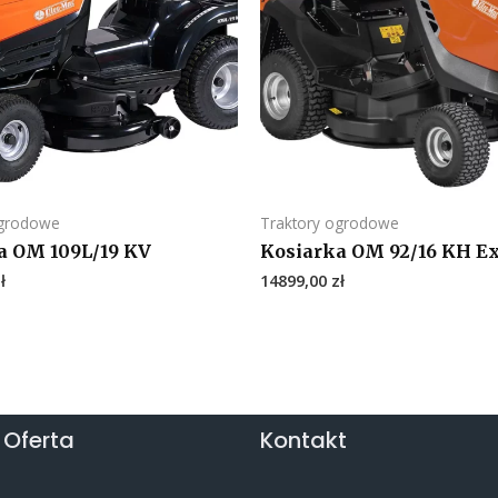
ogrodowe
Traktory ogrodowe
a OM 109L/19 KV
Kosiarka OM 92/16 KH Ex
ł
14899,00
zł
 Oferta
Kontakt