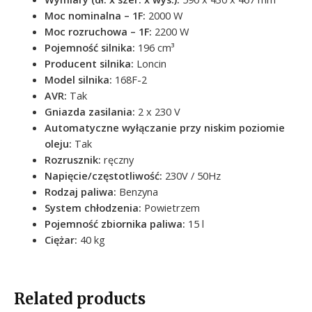
Moc nominalna – 1F
:
2000 W
Moc rozruchowa – 1F
:
2200 W
Pojemność silnika
:
196 cm³
Producent silnika
:
Loncin
Model silnika
:
168F-2
AVR
:
Tak
Gniazda zasilania
:
2 x 230 V
Automatyczne wyłączanie przy niskim poziomie
oleju
:
Tak
Rozrusznik
:
ręczny
Napięcie/częstotliwość
:
230V / 50Hz
Rodzaj paliwa
:
Benzyna
System chłodzenia
:
Powietrzem
Pojemność zbiornika paliwa
:
15 l
Ciężar
:
40 kg
Related products