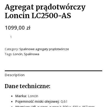
Agregat prądotwórczy
Loncin LC2500-AS
1099,00
zł
Category:
Spalinowe agregaty prądotwórcze
Tags:
Loncin
,
Spalinowa
Description
Dane techniczne:
Marka:
Loncin
Pojemność miski olejowej
:
0,6 l
Wymiary (dł. x szer. x wys.)
:
590 x 430 x 467 mm