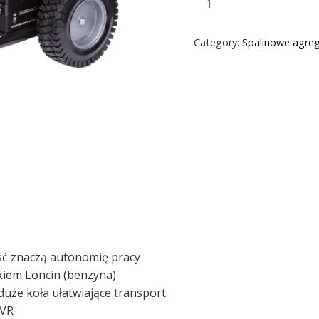
Category:
Spalinowe agre
ość znaczą autonomię pracy
iem Loncin (benzyna)
duże koła ułatwiające transport
AVR