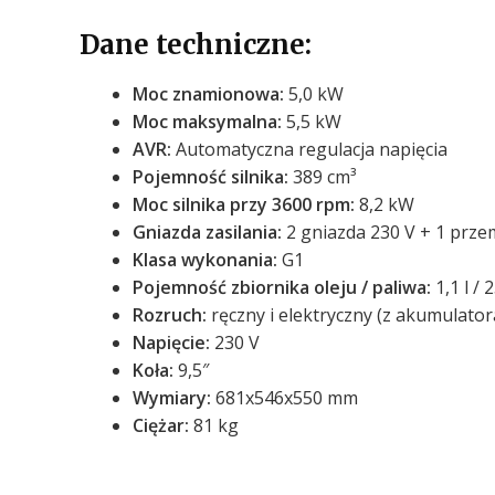
Dane techniczne:
Moc znamionowa:
5,0 kW
Moc maksymalna:
5,5 kW
AVR:
Automatyczna regulacja napięcia
Pojemność silnika:
389 cm³
Moc silnika przy 3600 rpm:
8,2 kW
Gniazda zasilania:
2 gniazda 230 V + 1 prze
Klasa wykonania:
G1
Pojemność zbiornika oleju / paliwa:
1,1 l / 2
Rozruch:
ręczny i elektryczny (z akumulator
Napięcie:
230 V
Koła:
9,5″
Wymiary:
681x546x550 mm
Ciężar:
81 kg