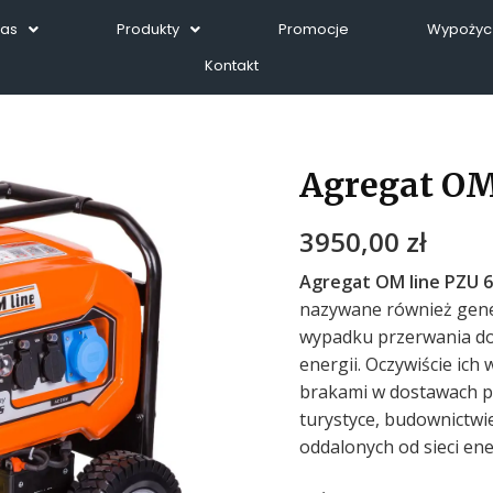
Nas
Produkty
Promocje
Wypożycz
Kontakt
Agregat OM
3950,00
zł
Agregat OM line PZU 
nazywane również gener
wypadku przerwania do
energii. Oczywiście ich
brakami w dostawach p
turystyce, budownictwi
oddalonych od sieci ene