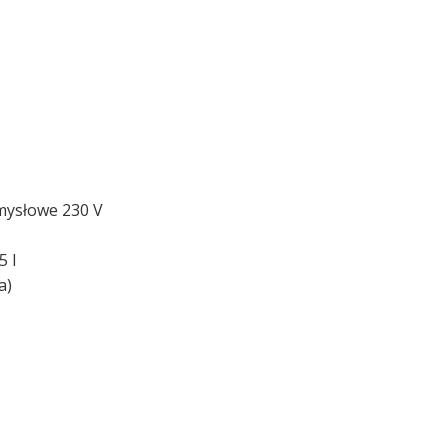
mysłowe 230 V
5 l
a)