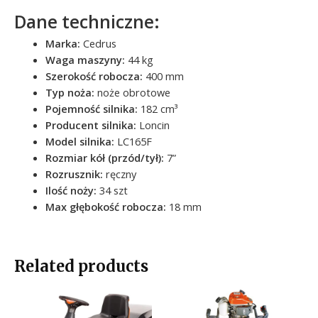
Dane techniczne:
Marka:
Cedrus
Waga maszyny
:
44 kg
Szerokość robocza
:
400 mm
Typ noża
:
noże obrotowe
Pojemność silnika
:
182 cm³
Producent silnika
:
Loncin
Model silnika
:
LC165F
Rozmiar kół (przód/tył)
:
7”
Rozrusznik
:
ręczny
Ilość noży
:
34 szt
Max głębokość robocza
:
18 mm
Related products