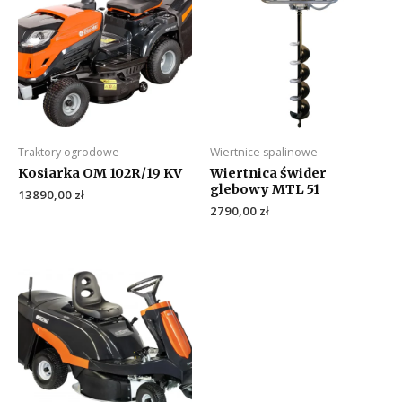
Traktory ogrodowe
Wiertnice spalinowe
Kosiarka OM 102R/19 KV
Wiertnica świder
glebowy MTL 51
13890,00
zł
2790,00
zł