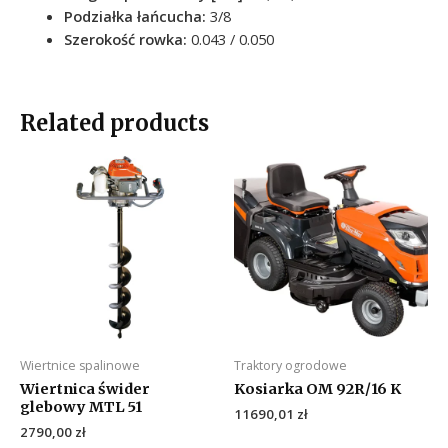
Podziałka łańcucha:
3/8
Szerokość rowka:
0.043 / 0.050
Related products
Wiertnice spalinowe
Traktory ogrodowe
Wiertnica świder
Kosiarka OM 92R/16 K
glebowy MTL 51
11690,01
zł
2790,00
zł