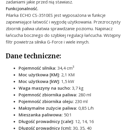
zadaniami jakie przed nią stawiasz.
Funkcjonalność.
Pilarka ECHO CS-3510ES jest wyposażona w funkcje
zapewniające łatwość i wygodę użytkowania. Przezroczysty
zbiornik paliwa ułatwia sprawdzanie poziomu. Napinacz
łańcucha bocznego do szybkiej regulacji łańcucha. Wstępny
filtr powietrza silnika G-Force i wiele innych.
Dane techniczne:
3
Pojemność silnika:
34,4 cm
Moc użytkowa [KM]:
2,1 KM
Moc użytkowa [kW]:
1,5 kW
Waga maszyny na sucho:
3,7 kg
Pojemność zbiornika paliwa:
280 ml
Pojemność zbiornika oleju:
230 ml
Maksymalne zużycie paliwa:
0,85 L/h
Mieszanka paliwowa:
50:1
Długość prowadnicy [cale]:
12, 14, 16
Długość prowadnicy [cm]:
30, 35, 40