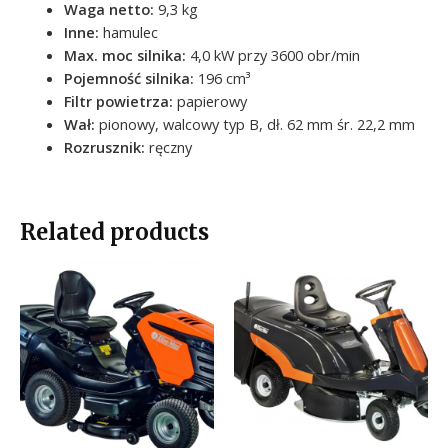
Waga netto
:
9,3 kg
Inne
:
hamulec
Max. moc silnika
:
4,0 kW przy 3600 obr/min
Pojemność silnika
:
196 cm³
Filtr powietrza
:
papierowy
Wał
:
pionowy, walcowy typ B, dł. 62 mm śr. 22,2 mm
Rozrusznik
:
ręczny
Related products