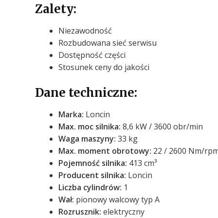
Zalety:
Niezawodność
Rozbudowana sieć serwisu
Dostępność części
Stosunek ceny do jakości
Dane techniczne:
Marka:
Loncin
Max. moc silnika
:
8,6 kW / 3600 obr/min
Waga maszyny
:
33 kg
Max. moment obrotowy
:
22 / 2600 Nm/rp
Pojemność silnika
:
413 cm³
Producent silnika
:
Loncin
Liczba cylindrów
:
1
Wał
:
pionowy walcowy typ A
Rozrusznik
:
elektryczny