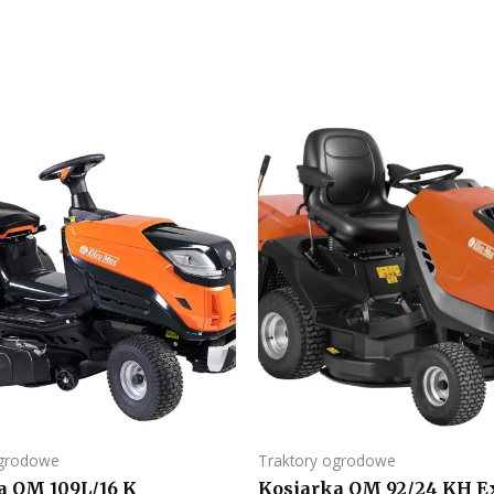
ogrodowe
Traktory ogrodowe
a OM 109L/16 K
Kosiarka OM 92/24 KH E