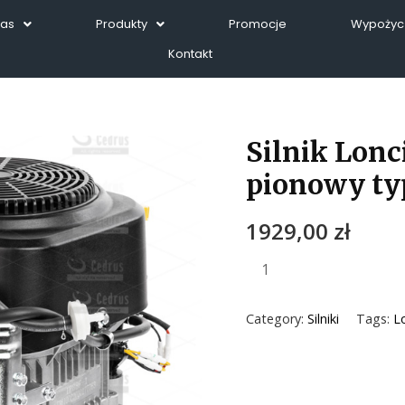
Nas
Produkty
Promocje
Wypożycz
Kontakt
Silnik Lonc
pionowy ty
1929,00
zł
Category:
Silniki
Tags:
L