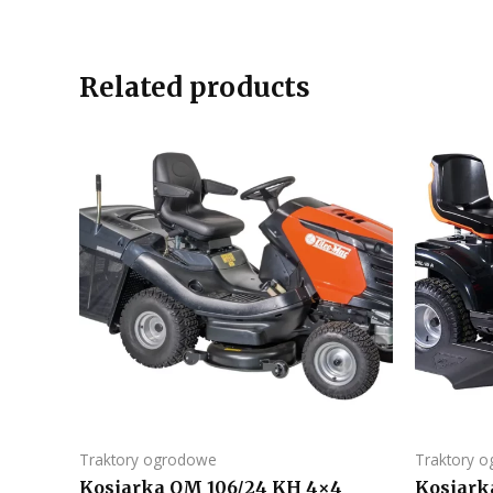
Related products
Traktory ogrodowe
Traktory 
Kosiarka OM 106/24 KH 4×4
Kosiark