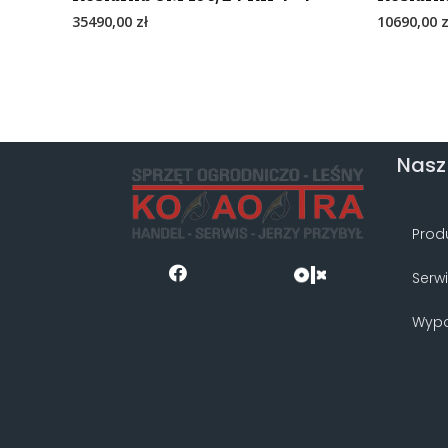
35490,00
zł
10690,00
z
Nasz
Prod
Serw
Wypo