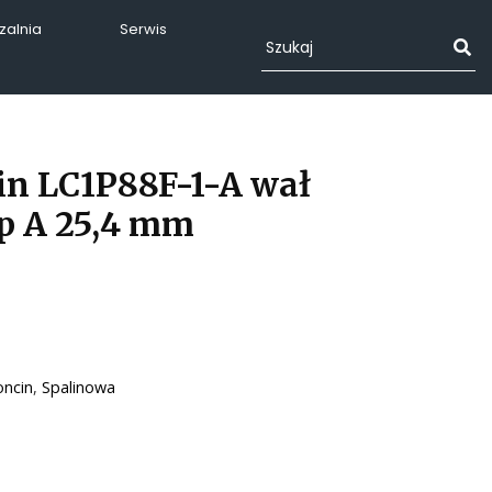
alnia
Serwis
in LC1P88F-1-A wał
p A 25,4 mm
oncin
,
Spalinowa