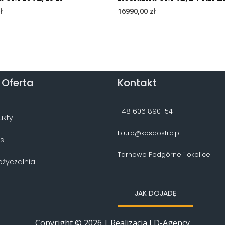
ł
16990,00
zł
 Oferta
Kontakt
+48 606 890 154
ukty
biuro@kosaostra.pl
is
Tarnowo Podgórne i okolice
życzalnia
JAK DOJADĘ
Copyright © 2026 | Realizacja LD-Agency