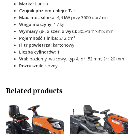
Marka:
Loncin
Czujnik poziomu oleju
:
Tak
Max. moc silnika
:
4,4 kW przy 3600 obr/min
Waga maszyny
:
17 kg
Wymiary (dł. x szer. x wys.)
:
305×341×318 mm
Pojemność silnika
:
212 cm³
Filtr powietrza
:
kartonowy
Liczba cylindrów
:
1
Wał
:
poziomy, walcowy, typ A; dł.: 52 mm; śr.: 20 mm
Rozrusznik
:
ręczny
Related products