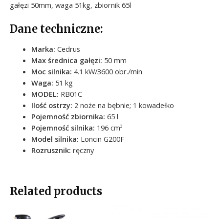
gałęzi 50mm, waga 51kg, zbiornik 65l
Dane techniczne:
Marka:
Cedrus
Max średnica gałęzi
:
50 mm
Moc silnika
:
4.1 kW/3600 obr./min
Waga
:
51 kg
MODEL
:
RB01C
Ilość ostrzy
:
2 noże na bębnie; 1 kowadełko
Pojemność zbiornika
:
65 l
Pojemność silnika
:
196 cm³
Model silnika
:
Loncin G200F
Rozrusznik
:
ręczny
Related products