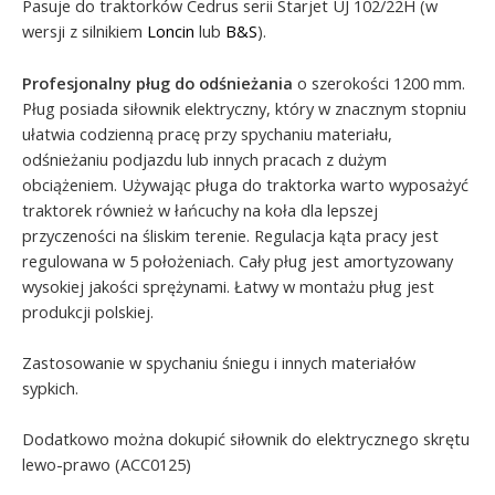
Pasuje do traktorków Cedrus serii Starjet UJ 102/22H (w
wersji z silnikiem
Loncin
lub
B&S
).
Profesjonalny pług do odśnieżania
o szerokości 1200 mm.
Pług posiada siłownik elektryczny, który w znacznym stopniu
ułatwia codzienną pracę przy spychaniu materiału,
odśnieżaniu podjazdu lub innych pracach z dużym
obciążeniem. Używając pługa do traktorka warto wyposażyć
traktorek również w łańcuchy na koła dla lepszej
przyczeności na śliskim terenie. Regulacja kąta pracy jest
regulowana w 5 położeniach. Cały pług jest amortyzowany
wysokiej jakości sprężynami. Łatwy w montażu pług jest
produkcji polskiej.
Zastosowanie w spychaniu śniegu i innych materiałów
sypkich.
Dodatkowo można dokupić siłownik do elektrycznego skrętu
lewo-prawo (ACC0125)