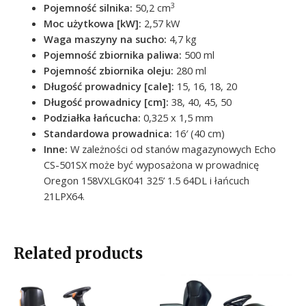
3
Pojemność silnika:
50,2 cm
Moc użytkowa [kW]:
2,57 kW
Waga maszyny na sucho:
4,7 kg
Pojemność zbiornika paliwa:
500 ml
Pojemność zbiornika oleju:
280 ml
Długość prowadnicy [cale]:
15, 16, 18, 20
Długość prowadnicy [cm]:
38, 40, 45, 50
Podziałka łańcucha:
0,325 x 1,5 mm
Standardowa prowadnica:
16′ (40 cm)
Inne:
W zależności od stanów magazynowych Echo
CS-501SX może być wyposażona w prowadnicę
Oregon 158VXLGK041 325’ 1.5 64DL i łańcuch
21LPX64.
Related products