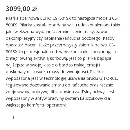
3099,00
zł
Pilarka spalinowa ECHO CS-501SX to następca modelu CS-
500ES. Pilarka została poddana wielu udoskonaleniom takim
jak zwiększona wydajność, zmniejszenie masy, zawór
dekompresyjny czy napinanie łańcucha bocznego. Każdy
operator doceni także przezroczysty zbiornik paliwa. CS-
501SX to profesjonalna o trwałej konstrukcji posiadająca
zintegrowaną skrzynią korbową. Jest to pilarka będąca
najlżejsza w swojej klasie o bardzo niskiej emisji i
doskonałym stosunku masy do wydajności. Pilarka
wyposażona jest w technologię usuwania brudu G-FORCE,
regulowane dozowanie smaru do łańcucha oraz ręcznie
zdejmowaną pokrywę filtra powietrza. Tylny uchwyt jest
wyposażony w antywibracyjny system kauczukowy dla
większego komfortu operatora.