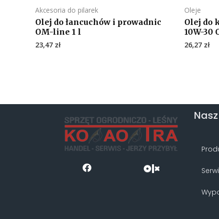
Akcesoria do pilarek
Oleje
Olej do łancuchów i prowadnic
Olej do 
OM-line 1 l
10W-30 O
23,47
zł
26,27
zł
Nasz
Prod
Serw
Wypo