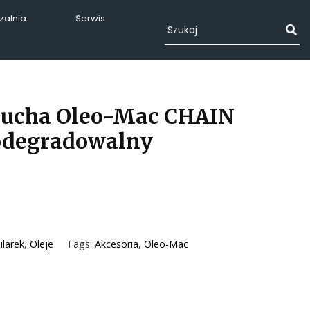
alnia
Serwis
ńcucha Oleo-Mac CHAIN
odegradowalny
ilarek
,
Oleje
Tags:
Akcesoria
,
Oleo-Mac