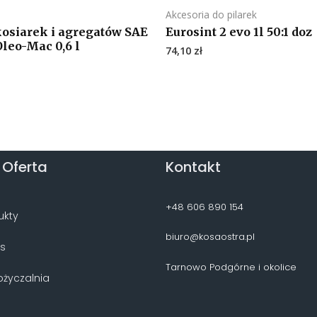
Akcesoria do pilarek
kosiarek i agregatów SAE
Eurosint 2 evo 1l 50:1 doz
leo-Mac 0,6 l
74,10
zł
 Oferta
Kontakt
+48 606 890 154
ukty
biuro@kosaostra.pl
is
Tarnowo Podgórne i okolice
życzalnia