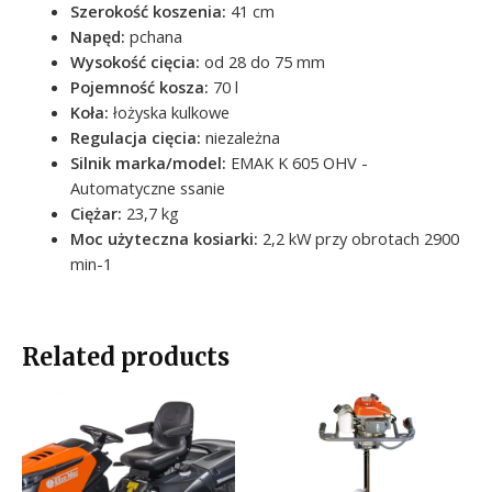
Szerokość koszenia:
41 cm
Napęd:
pchana
Wysokość cięcia:
od 28 do 75 mm
Pojemność kosza:
70 l
Koła:
łożyska kulkowe
Regulacja cięcia:
niezależna
Silnik marka/model:
EMAK K 605 OHV -
Automatyczne ssanie
Ciężar:
23,7 kg
Moc użyteczna kosiarki:
2,2 kW przy obrotach 2900
min-1
Related products