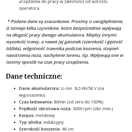
urządzenia do pracy w zależności od wzrostu
operatora.
* Podane dane są szacunkowe. Prosimy o uwzględnienie,
iż istnieje kilka czynników, które bezpośrednio wpływają
na długość pracy danego akumulatora. Między innymi:
wysokość trawy, a nawet jej gatunek (szerokość i gęstość
źdźbła), wilgotność trawnika podczas koszenia, stopień
naostrzenia noża, nachylenie terenu, itp. Wpływają one w
istotny sposób na czas pracy urządzenia.
Dane techniczne:
Dane akumulatora:
Li-Ion 8,0 Ah/56 V (na
wyposażeniu)
Czas ładowania:
80min (od zera do 100%)
Prędkość obrotowa noża:
3000 rpm (obr./min.)
Korpus:
metalowy
Typ silnika:
indukcyjny
Szerokość koszenia:
46 cm