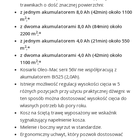
trawnikach o dość znacznej powierzchni:
z jednym akumulatorem 8,0 Ah (42min) około 1100
2
m
;*
z dwoma akumulatorami 8,0 Ah (84min) około
2
2200
m
;*
z jednym akumulatorem 4,0 Ah (21min) około 550
2
m
;*
z dwoma akumulatorami 4,0 Ah (42min) około
2
1100
m
;*
Kosiarki Oleo-Mac serii 56V nie współpracują z
akumulatorem Bi525 (2,0Ah).
Istnieje możliwość regulacji wysokości cięcia w 5
różnych pozycjach przy użyciu praktycznej dźwigni: w
ten sposób można dostosować wysokość cięcia do
własnych potrzeb lub pory roku.
Kosz
na ściętą trawę wyposażony we wskaźnik
sygnalizujący napełnienie kosza.
Mielenie i boczny wyrzut w standardzie.
Ergonomiczny uchwyt, który pozwoli dostosować