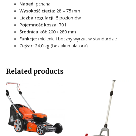
Napęd:
pchana
Wysokość cięcia:
28 – 75 mm
Liczba regulacji:
5 poziomów
Pojemność kosza:
70 l
Średnica kół:
200 / 280 mm
Funkcje:
mielenie i boczny wyrzut w standardzie
Ciężar:
24,0 kg (bez akumulatora)
Related products