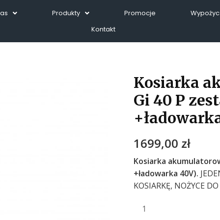
Nas
Produkty
Promocje
Wypożycz
Kontakt
Kosiarka a
Gi 40 P zes
+ładowarka
1699,00
zł
Kosiarka akumulatorow
+ładowarka 40V).
JEDE
KOSIARKĘ, NOŻYCE DO