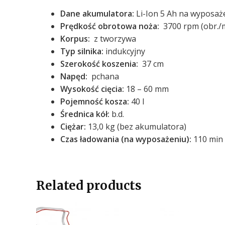
Dane akumulatora:
Li-Ion 5 Ah na wyposaże
Prędkość obrotowa noża:
3700 rpm (obr./m
Korpus:
z tworzywa
Typ silnika:
indukcyjny
Szerokość koszenia:
37 cm
Napęd:
pchana
Wysokość cięcia:
18 – 60 mm
Pojemność kosza:
40 l
Średnica kół:
b.d.
Ciężar:
13,0 kg (bez akumulatora)
Czas ładowania (na wyposażeniu):
110 min 
Related products