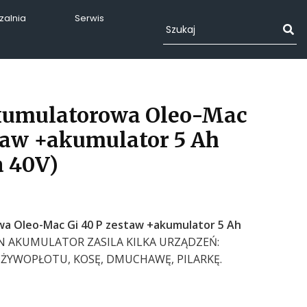
alnia
Serwis
kumulatorowa Oleo-Mac
taw +akumulator 5 Ah
 40V)
a Oleo-Mac Gi 40 P zestaw +akumulator 5 Ah
N AKUMULATOR ZASILA KILKA URZĄDZEŃ:
 ŻYWOPŁOTU, KOSĘ, DMUCHAWĘ, PILARKĘ.