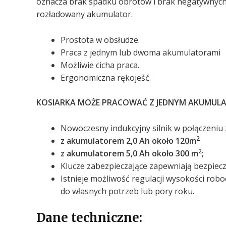
oznacza brak spadku obrotów i brak negatywnych o
rozładowany akumulator.
Prostota w obsłudze.
Praca z jednym lub dwoma akumulatorami
Możliwie cicha praca.
Ergonomiczna rękojeść.
KOSIARKA MOŻE PRACOWAĆ Z JEDNYM AKUMULARO
Nowoczesny indukcyjny silnik w połączeniu
2
z akumulatorem 2,0 Ah około 120m
2
z akumulatorem 5,0 Ah około 300 m
;
Klucze zabezpieczające zapewniają bezpiec
Istnieje możliwość regulacji wysokości rob
do własnych potrzeb lub pory roku.
Dane techniczne: