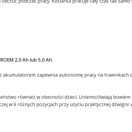
dczuć podczas pracy. Kosiarka pracuje cały czas tak samo w
EM 2,0 Ah lub 5,0 Ah.
 z akumulatorem zapewnia autonomię pracy na trawnikach o
zeństwo również w obecności dzieci. Uniemożliwiają bowie
oczej w 6 różnych pozycjach przy użyciu praktycznej dźwign