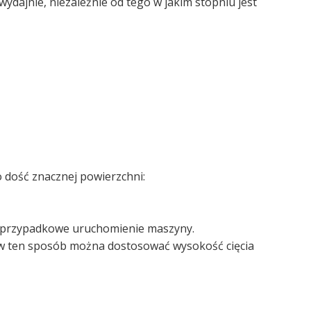
ydajnie, niezależnie od tego w jakim stopniu jest
 dość znacznej powierzchni:
m przypadkowe uruchomienie maszyny.
i: w ten sposób można dostosować wysokość cięcia