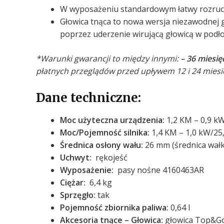
W wyposażeniu standardowym łatwy rozru
Głowica tnąca to nowa wersja niezawodnej 
poprzez uderzenie wirującą głowicą w podło
*Warunki gwarancji to między innymi:
– 36 miesi
płatnych przeglądów przed upływem 12 i 24 miesie
Dane techniczne:
Moc użyteczna urządzenia:
1,2 KM – 0,9 k
Moc/Pojemność silnika:
1,4 KM – 1,0 kW/25
Średnica osłony wału:
26 mm (średnica wał
Uchwyt:
rękojeść
Wyposażenie:
pasy nośne 4160463AR
Ciężar:
6,4 kg
Sprzęgło:
tak
Pojemność zbiornika paliwa:
0,64 l
Akcesoria tnące – Głowica:
głowica Top&Go