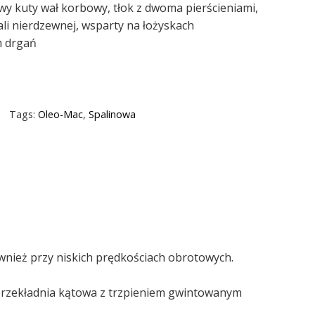
wy kuty wał korbowy, tłok z dwoma pierścieniami,
ali nierdzewnej, wsparty na łożyskach
m drgań
Tags:
Oleo-Mac
,
Spalinowa
ież przy niskich prędkościach obrotowych.
przekładnia kątowa z trzpieniem gwintowanym