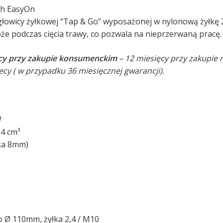
ch EasyOn
głowicy żyłkowej “Tap & Go” wyposażonej w nylonową żyłkę 
że podczas cięcia trawy, co pozwala na nieprzerwaną pracę.
ęcy przy zakupie konsumenckim
– 12 miesięcy przy zakupie
cy ( w przypadku 36 miesięcznej gwarancji).
W
,4 cm³
ka 8mm)
 Ø 110mm, żyłka 2,4 / M10