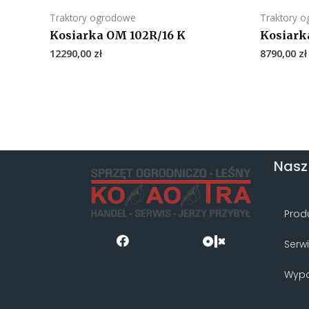
Traktory ogrodowe
Traktory 
Kosiarka OM 102R/16 K
Kosiark
12290,00
zł
8790,00
zł
Nasz
Prod
Serw
Wypo