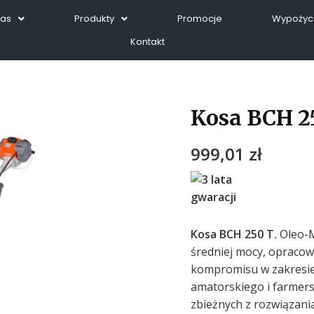
Nas
Produkty
Promocje
Wypożycz
Kontakt
Kosa BCH 2
999,01
zł
Kosa BCH 250 T.
Oleo-M
średniej mocy, opracow
kompromisu w zakresie
amatorskiego i farmers
zbieżnych z rozwiązan