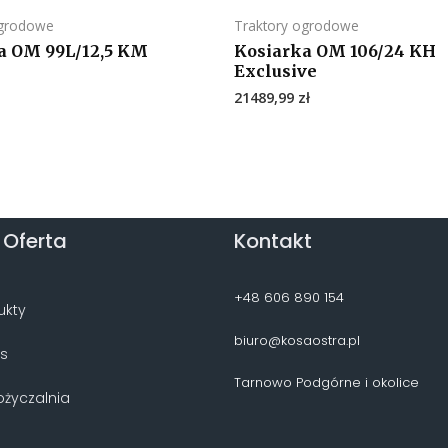
ogrodowe
Traktory ogrodowe
a OM 99L/12,5 KM
Kosiarka OM 106/24 KH
Exclusive
21489,99
zł
 Oferta
Kontakt
+48 606 890 154
ukty
biuro@kosaostra.pl
is
Tarnowo Podgórne i okolice
życzalnia