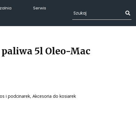
alnia
Serwis
 paliwa 5l Oleo-Mac
os i podcinarek
,
Akcesoria do kosiarek