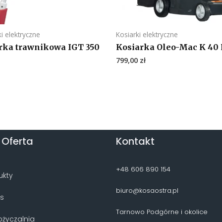
i elektryczne
Kosiarki elektryczne
rka trawnikowa IGT 350
Kosiarka Oleo-Mac K 40 
799,00
zł
 Oferta
Kontakt
+48 606 890 154
ukty
biuro@kosaostra.pl
is
Tarnowo Podgórne i okolice
życzalnia