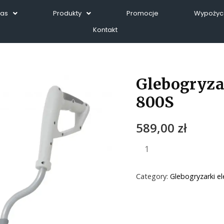
Nas
Produkty
Promocje
Wypożycz
Kontakt
Glebogryza
800S
589,00
zł
Category:
Glebogryzarki el