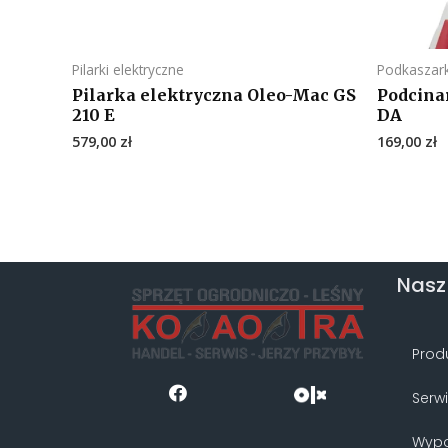
Pilarki elektryczne
Podkaszark
Pilarka elektryczna Oleo-Mac GS
Podcina
210 E
DA
579,00
zł
169,00
zł
Nasz
Prod
Serw
Wypo