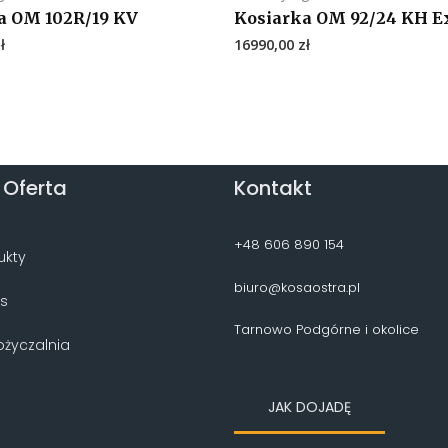
a OM 102R/19 KV
Kosiarka OM 92/24 KH E
ł
16990,00
zł
 Oferta
Kontakt
+48 606 890 154
ukty
biuro@kosaostra.pl
is
Tarnowo Podgórne i okolice
życzalnia
JAK DOJADĘ