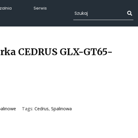
alnia
Serwis
arka CEDRUS GLX-GT65-
palinowe
Tags:
Cedrus
,
Spalinowa