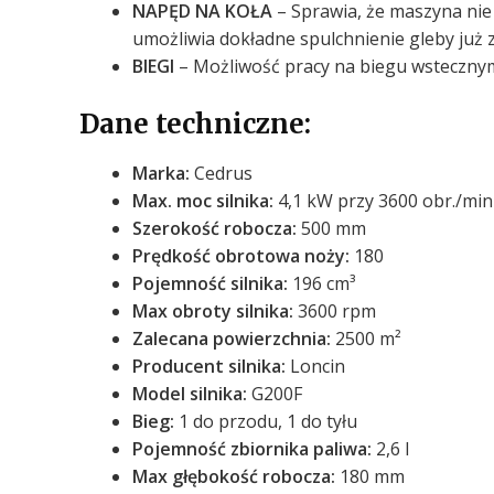
NAPĘD NA KOŁA
– Sprawia, że maszyna nie
umożliwia dokładne spulchnienie gleby już
BIEGI
– Możliwość pracy na biegu wstecznym
Dane techniczne:
Marka:
Cedrus
Max. moc silnika
:
4,1 kW przy 3600 obr./min
Szerokość robocza
:
500 mm
Prędkość obrotowa noży
:
180
Pojemność silnika
:
196 cm³
Max obroty silnika
:
3600 rpm
Zalecana powierzchnia
:
2500 m²
Producent silnika
:
Loncin
Model silnika
:
G200F
Bieg
:
1 do przodu, 1 do tyłu
Pojemność zbiornika paliwa
:
2,6 l
Max głębokość robocza
:
180 mm