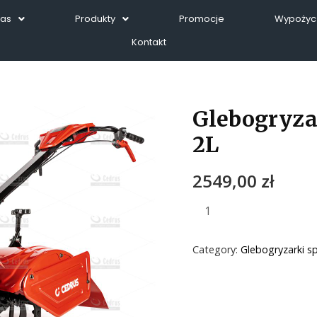
Nas
Produkty
Promocje
Wypożycz
Kontakt
Glebogryz
2L
2549,00
zł
Category:
Glebogryzarki s