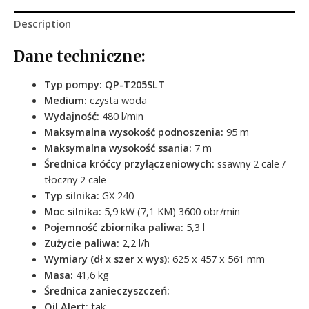
Description
Dane techniczne:
Typ pompy:
QP-T205SLT
Medium:
czysta woda
Wydajność:
480 l/min
Maksymalna wysokość podnoszenia:
95 m
Maksymalna wysokość ssania:
7 m
Średnica króćcy przyłączeniowych:
ssawny 2 cale /
tłoczny 2 cale
Typ silnika:
GX 240
Moc silnika:
5,9 kW (7,1 KM) 3600 obr/min
Pojemność zbiornika paliwa:
5,3 l
Zużycie paliwa:
2,2 l/h
Wymiary (dł x szer x wys):
625 x 457 x 561 mm
Masa:
41,6 kg
Średnica zanieczyszczeń:
–
Oil Alert:
tak